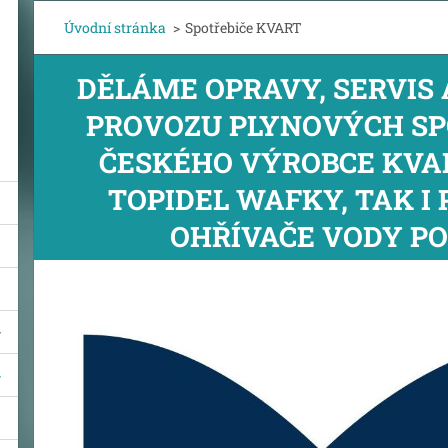
Úvodní stránka
>
Spotřebiče KVART
DĚLÁME OPRAVY, SERVIS 
PROVOZU PLYNOVÝCH SP
ČESKÉHO VÝROBCE KVA
TOPIDEL WAFKY, TAK I
OHŘÍVAČE VODY PO